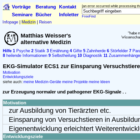
Vorträge
Beratung
Kontakt
[an error occurred while processing thi
Seminare
Bücher
Infoletter
FreeFind
Infopage
|
Medizin
|
Reisen
Matthias Weisser's
alternative Medizin
Hilfe
1
Psyche
2
Statik
3
Ernährung
4
Gifte
5
Zahnherde
6
Störfelder
7
Para
8
heilende Informationen
9
Selbstheilung
10
Diagnostik
11
Zusammenhänge
EKG-Simulator ECS1 zur Einsparung Versuchstiere
Motivation
Entwicklungsziele
siehe auch:
meine Medizin-Geräte
meine Projekte
meine Ideen
zur Erzeugung normaler und pathogener EKG-Signale . .
Motivation
zur Ausbildung von Tierärzten etc.
Einsparung von Versuchstieren in Ausbildun
Eigenentwicklung erleichtert Weiterentwick
Entwicklungsziele