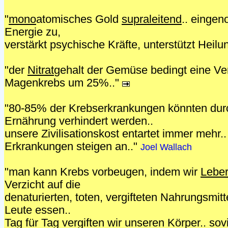
"
mono
atomisches Gold
supraleitend
.. einge
Energie zu,
verstärkt psychische Kräfte, unterstützt Heilu
"der
Nitrat
gehalt der Gemüse bedingt eine V
Magenkrebs um 25%.."
"80-85% der Krebserkrankungen könnten dur
Ernährung verhindert werden..
unsere Zivilisationskost entartet immer mehr.
Erkrankungen steigen an.."
Joel Wallach
"man kann Krebs vorbeugen, indem wir
Lebe
Verzicht auf die
denaturierten, toten, vergifteten Nahrungsmitt
Leute essen..
Tag für Tag vergiften wir unseren Körper.. so