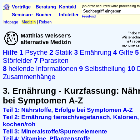
Vorträge
Beratung
Kontakt
[an error occurred while processing thi
Seminare
Bücher
Infoletter
FreeFind
Infopage
|
Medizin
|
Reisen
Matthias Weisser's
alternative Medizin
Hilfe
1
Psyche
2
Statik
3
Ernährung
4
Gifte
5
Störfelder
7
Parasiten
8
heilende Informationen
9
Selbstheilung
10
D
Zusammenhänge
3. Ernährung - Kurzfassung: Nähr
bei Symptomen A-Z
Teil 1: Nährstoffe, Erfolge bei Symptomen A-Z
Teil 2: Ernährung tierisch/vegetarisch, Kalorien,
kochen/roh
Teil 3: Mineralstoffe/Spurenelemente
Teil 4: Vitamine, Pflanzenstoffe