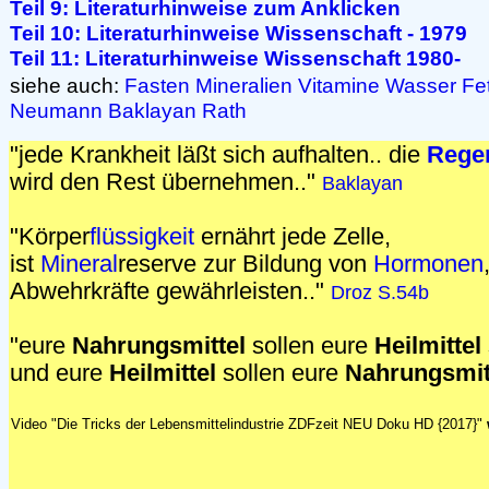
Teil 9: Literaturhinweise zum Anklicken
Teil 10: Literaturhinweise Wissenschaft - 1979
Teil 11: Literaturhinweise Wissenschaft 1980-
siehe auch:
Fasten
Mineralien
Vitamine
Wasser
Fe
Neumann
Baklayan
Rath
"jede Krankheit läßt sich aufhalten.. die
Rege
wird den Rest übernehmen.."
Baklayan
"Körper
flüssigkeit
ernährt jede Zelle,
ist
Mineral
reserve zur Bildung von
Hormonen
Abwehrkräfte gewährleisten.."
Droz S.54b
"eure
Nahrungsmittel
sollen eure
Heilmittel
und eure
Heilmittel
sollen eure
Nahrungsmit
Video "Die Tricks der Lebensmittelindustrie ZDFzeit NEU Doku HD {2017}"