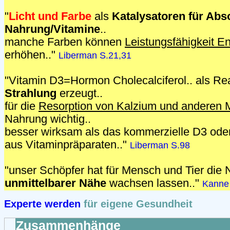
"
Licht und Farbe
als
Katalysatoren für Abs
Nahrung/Vitamine
..
manche Farben können
Leistungsfähigkeit 
erhöhen.."
Liberman S.21,31
"Vitamin D3=Hormon Cholecalciferol.. als Re
Strahlung
erzeugt..
für die
Resorption von Kalzium und anderen M
Nahrung wichtig..
besser wirksam als das kommerzielle D3 oder
aus Vitaminpräparaten.."
Liberman S.98
"unser Schöpfer hat für Mensch und Tier die
unmittelbarer Nähe
wachsen lassen.."
Kanne
Experte werden
für eigene Gesundheit
Zusammenhänge