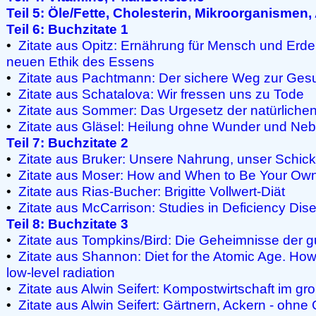
Teil 5: Öle/Fette, Cholesterin, Mikroorganismen,
Teil 6: Buchzitate 1
•
Zitate aus Opitz: Ernährung für Mensch und Erde
neuen Ethik des Essens
•
Zitate aus Pachtmann: Der sichere Weg zur Ges
•
Zitate aus Schatalova: Wir fressen uns zu Tode
•
Zitate aus Sommer: Das Urgesetz der natürliche
•
Zitate aus Gläsel: Heilung ohne Wunder und Ne
Teil 7: Buchzitate 2
•
Zitate aus Bruker: Unsere Nahrung, unser Schick
•
Zitate aus Moser: How and When to Be Your Ow
•
Zitate aus Rias-Bucher: Brigitte Vollwert-Diät
•
Zitate aus McCarrison: Studies in Deficiency Dis
Teil 8: Buchzitate 3
•
Zitate aus Tompkins/Bird: Die Geheimnisse der 
•
Zitate aus Shannon: Diet for the Atomic Age. How 
low-level radiation
•
Zitate aus Alwin Seifert: Kompostwirtschaft im g
•
Zitate aus Alwin Seifert: Gärtnern, Ackern - ohne G