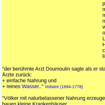
p
m
m
w
o
L
H
c
l
"der berühmte Arzt Doumoulin sagte als er sta
Ärzte zurück:
+ einfache Nahrung und
+ reines
Wasser
.."
Voltaire (1694-1778)
"Völker mit naturbelassener Nahrung erzeug
bauen
kleine
Krankenhäuser..