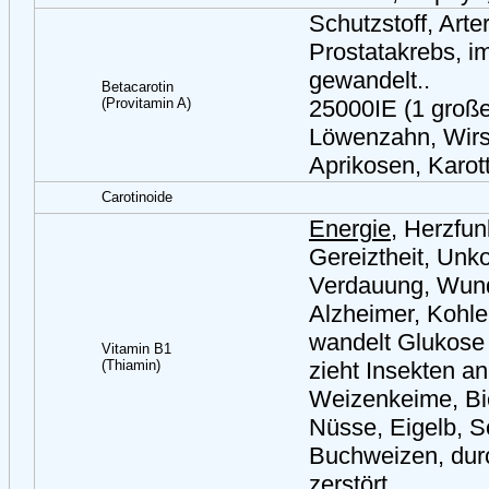
Schutzstoff, Arte
Prostatakrebs, 
gewandelt..
Betacarotin
(Provitamin A)
25000IE (1 große
Löwenzahn, Wirsi
Aprikosen, Karot
Carotinoide
Energie
, Herzfun
Gereiztheit, Unko
Verdauung, Wund
Alzheimer, Kohle
wandelt Glukose 
Vitamin B1
(Thiamin)
zieht Insekten an
Weizenkeime, Bier
Nüsse, Eigelb, 
Buchweizen, dur
zerstört