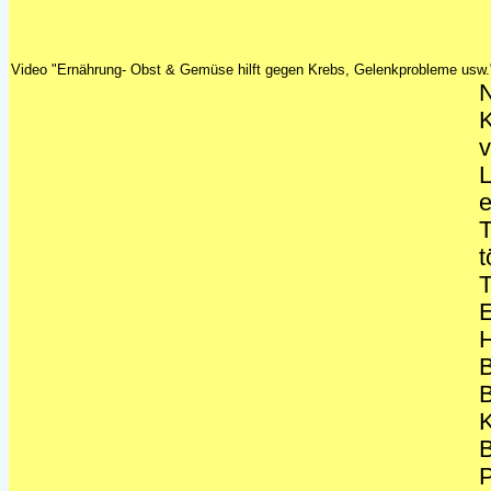
Video "Ernährung- Obst & Gemüse hilft gegen Krebs, Gelenkprobleme usw
N
K
v
L
e
T
t
E
B
B
K
B
P