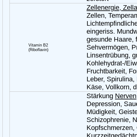
Zellenergie, Zel
Zellen, Temperam
Lichtempfindliche
eingeriss. Mund
gesunde Haare, f
Vitamin B2
Sehvermögen, Pro
(Riboflavin)
Linsentrübung, gr
Kohlehydrat-/Eiw
Fruchtbarkeit, Fo
Leber, Spirulina,
Käse, Vollkorn, 
Stärkung
Nerven
Depression, Saue
Müdigkeit, Geist
Schizophrenie, Ne
Kopfschmerzen,
Kurzzeitgedächtn