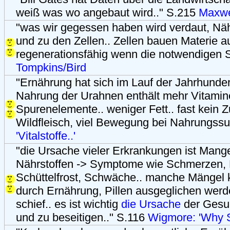
weiß was wo angebaut wird.." S.215
Maxwe
"was wir gegessen haben wird verdaut, Näh
und zu den Zellen.. Zellen bauen Materie au
regenerationsfähig wenn die notwendigen St
Tompkins/Bird
"Ernährung hat sich im Lauf der Jahrhunder
Nahrung der Urahnen enthält mehr Vitamine
Spurenelemente.. weniger Fett.. fast kein 
Wildfleisch, viel Bewegung bei Nahrungss
'Vitalstoffe..'
"die Ursache vieler Erkrankungen ist Mang
Nährstoffen -> Symptome wie Schmerzen, 
Schüttelfrost, Schwäche.. manche Mängel k
durch Ernährung, Pillen ausgeglichen werden
schief.. es ist wichtig
die Ursache
der Gesun
und zu beseitigen.." S.116
Wigmore: 'Why S