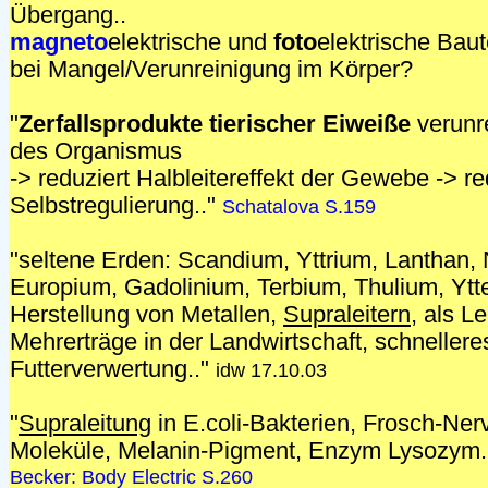
Übergang..
magneto
elektrische und
foto
elektrische Baut
bei Mangel/Verunreinigung im Körper?
"
Zerfallsprodukte tierischer Eiweiße
verunr
des Organismus
-> reduziert Halbleitereffekt der Gewebe -> re
Selbstregulierung.."
Schatalova S.159
"seltene Erden: Scandium, Yttrium, Lanthan
Europium, Gadolinium, Terbium, Thulium, Ytte
Herstellung von Metallen,
Supraleitern
, als Le
Mehrerträge in der Landwirtschaft, schnelle
Futterverwertung.."
idw 17.10.03
"
Supraleitung
in E.coli-Bakterien, Frosch-Ne
Moleküle, Melanin-Pigment, Enzym Lysozym.
Becker: Body Electric S.260