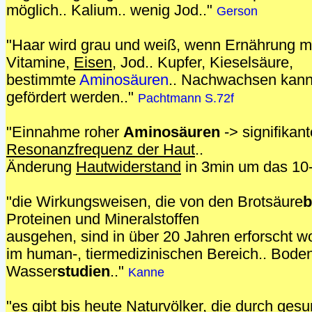
möglich.. Kalium.. wenig Jod.."
Gerson
"Haar wird grau und weiß, wenn Ernährung ma
Vitamine,
Eisen
, Jod.. Kupfer, Kieselsäure,
bestimmte
Aminosäuren
.. Nachwachsen kann
gefördert werden.."
Pachtmann S.72f
"Einnahme roher
Aminosäuren
-> signifikan
Resonanzfrequenz der Haut
..
Änderung
Hautwiderstand
in 3min um das 10-
"die Wirkungsweisen, die von den Brotsäure
b
Proteinen und Mineralstoffen
ausgehen, sind in über 20 Jahren erforscht w
im human-, tiermedizinischen Bereich.. Bode
Wasser
studien
.."
Kanne
"es gibt bis heute Naturvölker, die durch ge