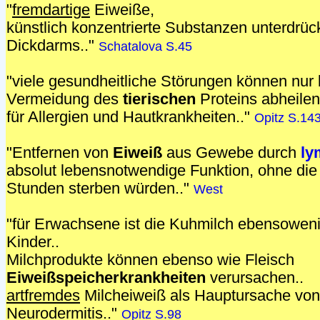
"
fremdartige
Eiweiße,
künstlich konzentrierte Substanzen unterdrüc
Dickdarms.."
Schatalova S.45
"viele gesundheitliche Störungen können nur
Vermeidung des
tierischen
Proteins abheilen.
für Allergien und Hautkrankheiten.."
Opitz S.14
"Entfernen von
Eiweiß
aus Gewebe durch
ly
absolut lebensnotwendige Funktion, ohne die 
Stunden sterben würden.."
West
"für Erwachsene ist die Kuhmilch ebensoweni
Kinder..
Milchprodukte können ebenso wie Fleisch
Eiweißspeicherkrankheiten
verursachen..
artfremdes
Milcheiweiß als Hauptursache von 
Neurodermitis.."
Opitz S.98