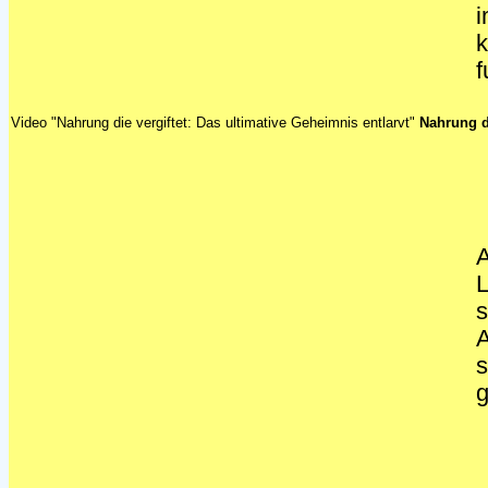
i
k
f
Video "Nahrung die vergiftet: Das ultimative Geheimnis entlarvt"
Nahrung d
A
L
s
A
s
g