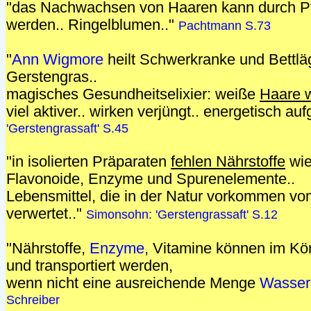
"das Nachwachsen von Haaren kann durch Pf
werden.. Ringelblumen.."
Pachtmann S.73
"
Ann Wigmore
heilt Schwerkranke und Bettlä
Gerstengras..
magisches Gesundheitselixier: weiße
Haare w
viel aktiver.. wirken verjüngt.. energetisch au
'Gerstengrassaft' S.45
"in isolierten Präparaten
fehlen Nährstoffe
wie
Flavonoide, Enzyme und Spurenelemente..
Lebensmittel, die in der Natur vorkommen vo
verwertet.."
Simonsohn: 'Gerstengrassaft' S.12
"Nährstoffe,
Enzyme
, Vitamine können im Kör
und transportiert werden,
wenn nicht eine ausreichende Menge
Wasser
Schreiber