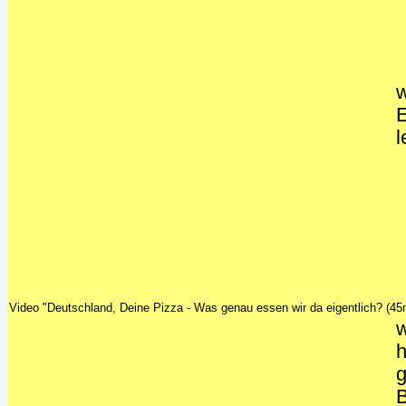
w
E
l
Video "Deutschland, Deine Pizza - Was genau essen wir da eigentlich? (45
w
h
g
B