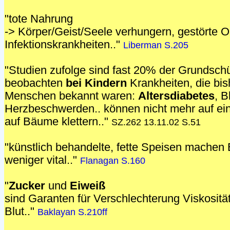
"tote Nahrung
-> Körper/Geist/Seele verhungern, gestörte O
Infektionskrankheiten.."
Liberman S.205
"Studien zufolge sind fast 20% der Grundschül
beobachten
bei Kindern
Krankheiten, die bish
Menschen bekannt waren:
Altersdiabetes
, B
Herzbeschwerden.. können nicht mehr auf ei
auf Bäume klettern.."
SZ.262 13.11.02 S.51
"künstlich behandelte, fette Speisen machen B
weniger vital.."
Flanagan S.160
"
Zucker
und
Eiweiß
sind Garanten für Verschlechterung Viskositä
Blut.."
Baklayan S.210ff