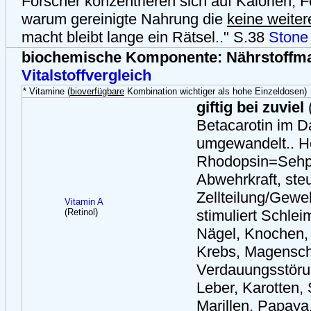
Forscher konzentrieren sich auf Kalorien, F
warum gereinigte Nahrung die
keine weiter
macht bleibt lange ein Rätsel.." S.38
Stone
biochemische Komponente: Nährstoffm
Vitalstoffvergleich
* Vitamine (
bioverfügbare
Kombination wichtiger als hohe Einzeldosen)
giftig bei zuviel
Betacarotin im 
umgewandelt.. He
Rhodopsin=Sehpur
Abwehrkraft, steu
Zellteilung/Gewe
Vitamin A
(Retinol)
stimuliert Schle
Nägel, Knochen,
Krebs, Magensc
Verdauungsstörun
Leber, Karotten,
Marillen, Papaya