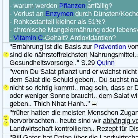
- warum werden
Pflanzen
anfällig?
- Verlust an
Enzymen
durch Dünsten/Koch
- Rohkostanteil kleiner als 51%?
- chronische Mangelernährung oder lebens
-
Vitamin C
-Gehalt? Antioxidantien?
"Ernährung ist die Basis zur
Prävention
von
sind die nährstoffreichsten Nahrungsmittel..
Gesundheitsvorsorge.." S.29
Quinn
"wenn Du Salat pflanzt und er wächst nicht 
dem Salat die Schuld geben.. Du suchst n
nicht so richtig kommt.. mag sein, dass e
oder weniger Sonne braucht.. dem Salat wi
geben.. Thich Nhat Hanh.."
"früher hatten die meisten Menschen Zug
hervorbrachten.. heute sind wir
abhängig v
Landwirtschaft kontrollieren.. Rezept für Di
"Bill Gates hat Daten über die Landwirtscha