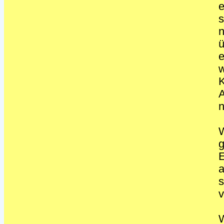
e
s
ü
e
w
K
A
n
W
g
E
s
W