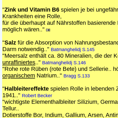
"
Zink und Vitamin B6
spielen je bei ungefähr
Krankheiten eine Rolle,
für die überhaupt auf Nährstoffen basierend
möglich wären.."
"
Salz
für die Absorption von Nahrungsbestand
Darm notwendig.."
Batmanghelidj S.145
"Meersalz enthält ca. 80 Mineralien, die der K
unraffiniertes
.."
Batmanghelidj S.146
"Rohe rote Rüben (rote Bete) und Sellerie.. h
organischem
Natrium.."
Bragg S.133
"
Halbleitereffekte
spielen Rolle in lebenden 
1941.."
Robert Becker
"wichtigste Elementhalbleiter Silizium, Germ
Tellur..
Dotierstoffe Bor, Indium, Gallium, Arsen, Ant