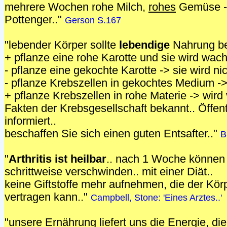
mehrere Wochen rohe Milch,
rohes
Gemüse ->
Pottenger.."
Gerson S.167
"lebender Körper sollte
lebendige
Nahrung b
+ pflanze eine rohe Karotte und sie wird wac
- pflanze eine gekochte Karotte -> sie wird n
- pflanze Krebszellen in gekochtes Medium 
+ pflanze Krebszellen in rohe Materie -> wird
Fakten der Krebsgesellschaft bekannt.. Öffentl
informiert..
beschaffen Sie sich einen guten Entsafter.."
B
"
Arthritis ist heilbar
.. nach 1 Woche könne
schrittweise verschwinden.. mit einer Diät..
keine Giftstoffe mehr aufnehmen, die der Kör
vertragen kann.."
Campbell, Stone: 'Eines Arztes..'
"unsere Ernährung liefert uns die Energie, di