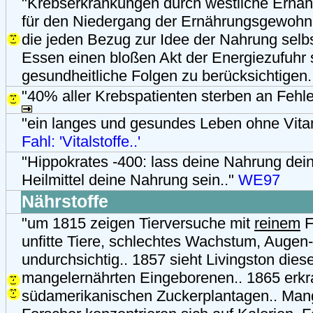
"Krebserkrankungen durch westliche Ernä
für den Niedergang der Ernährungsgewohnh
die jeden Bezug zur Idee der Nahrung selbst
Essen einen bloßen Akt der Energiezufuhr 
gesundheitliche Folgen zu berücksichtigen.
"40% aller Krebspatienten sterben an Fehl
"ein langes und gesundes Leben ohne Vitami
Fahl: 'Vitalstoffe..'
"Hippokrates -400: lass deine Nahrung dein
Heilmittel deine Nahrung sein.."
WE97
Nährstoffe
"um 1815 zeigen Tierversuche mit
reinem
F
unfitte Tiere, schlechtes Wachstum, Augen
undurchsichtig.. 1857 sieht Livingston die
mangelernährten Eingeborenen.. 1865 erkr
südamerikanischen Zuckerplantagen.. Man