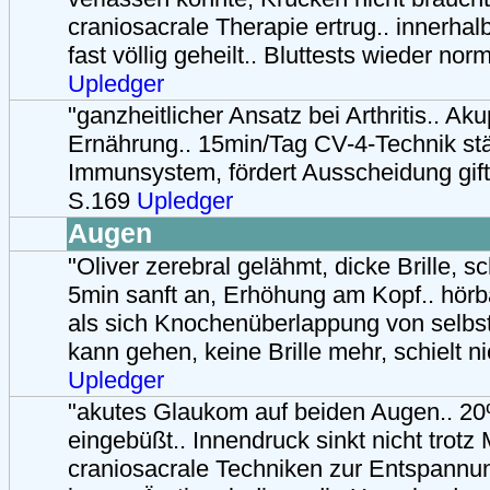
craniosacrale Therapie ertrug.. innerhal
fast völlig geheilt.. Bluttests wieder norm
Upledger
"ganzheitlicher Ansatz bei Arthritis.. Ak
Ernährung.. 15min/Tag CV-4-Technik stä
Immunsystem, fördert Ausscheidung giftig
S.169
Upledger
Augen
"Oliver zerebral gelähmt, dicke Brille, sch
5min sanft an, Erhöhung am Kopf.. hör
als sich Knochenüberlappung von selbst 
kann gehen, keine Brille mehr, schielt ni
Upledger
"akutes Glaukom auf beiden Augen.. 20
eingebüßt.. Innendruck sinkt nicht trot
craniosacrale Techniken zur Entspannu