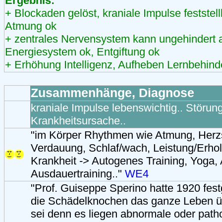
Ergebnis:
+ Blockaden gelöst, kraniale Impulse feststell
Atmung ok
+ zentrales Nervensystem kann ungehindert a
Energiesystem ok, Entgiftung ok
+ Erhöhung Intelligenz, Aufheben Lernbehin
Zusammenhänge, Diagnose
kraniale Impulse lebenswichtig.. Störun
Krankheitsursache..
"im Körper Rhythmen wie Atmung, Herz
Verdauung, Schlaf/wach, Leistung/Erhol
Krankheit -> Autogenes Training, Yoga,
Ausdauertraining.."
WE4
"Prof. Guiseppe Sperino hatte 1920 festg
die Schädelknochen das ganze Leben ü
sei denn es liegen abnormale oder path