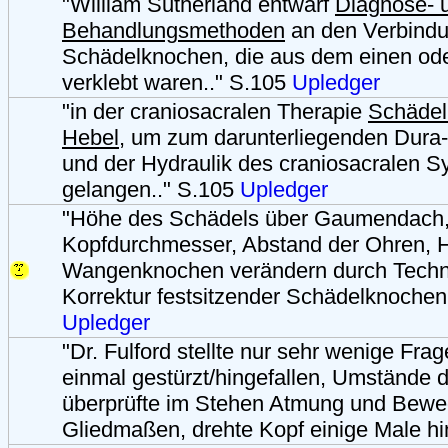
"William Sutherland entwarf
Diagnose- 
Behandlungsmethoden
an den Verbindu
Schädelknochen, die aus dem einen od
verklebt waren.." S.105
Upledger
"in der craniosacralen Therapie
Schädel
Hebel
, um zum darunterliegenden Dura
und der Hydraulik des craniosacralen S
gelangen.." S.105
Upledger
"Höhe des Schädels über Gaumendach
Kopfdurchmesser, Abstand der Ohren, 
Wangenknochen verändern durch Techn
Korrektur festsitzender Schädelknochen
Upledger
"Dr. Fulford stellte nur sehr wenige Fra
einmal gestürzt/hingefallen, Umstände d
überprüfte im Stehen Atmung und Beweg
Gliedmaßen, drehte Kopf einige Male hi