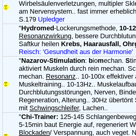
Wirbelsäulenverletzungen, multipler Sk
am Nervensystem.. fast immer erheblic
S.179
Upledger
"
Hydromed
-Lockerungsmethode,
10-1
Resonanzwirkung
, bessere Durchblutu
Saftkur heilen
Krebs, Haarausfall, Oh
Reisch: 'Gesundheit aus der Harmonie'
"
Nazarov-Stimulation
:
b
io
m
echan.
S
ti
aktiviert Muskeln durch rein mechan. S
mechan.
Resonanz
.. 10-100x effektiver
Muskeltraining.. 10-13Hz.. Muskelaufba
Durchblutungsstörungen, Nerven, Bind
Regeneration, Alterung.. 30Hz übertönt
mit
Schwingschleifer
, Lachen..
"
Chi-Trainer:
125-145 Schlangenbeweg
5-15min baut Energie auf, regeneriert Wi
Blockaden
/ Verspannung, auch veget. 