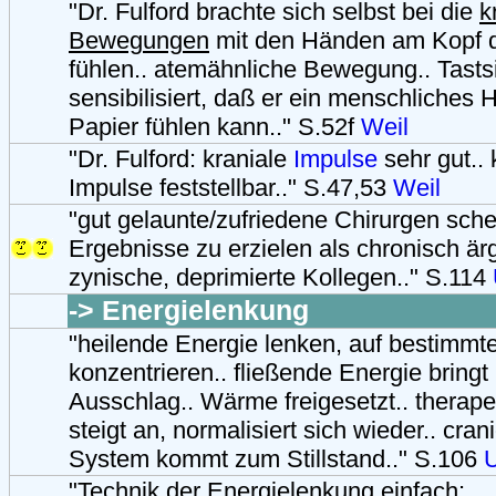
"Dr. Fulford brachte sich selbst bei die
k
Bewegungen
mit den Händen am Kopf d
fühlen.. atemähnliche Bewegung.. Tasts
sensibilisiert, daß er ein menschliches H
Papier fühlen kann.." S.52f
Weil
"Dr. Fulford: kraniale
Impulse
sehr gut.. 
Impulse feststellbar.." S.47,53
Weil
"gut gelaunte/zufriedene Chirurgen sch
Ergebnisse zu erzielen als chronisch ärg
zynische, deprimierte Kollegen.." S.114
-> Energielenkung
"heilende Energie lenken, auf bestimmte
konzentrieren.. fließende Energie bring
Ausschlag.. Wärme freigesetzt.. therape
steigt an, normalisiert sich wieder.. cra
System kommt zum Stillstand.." S.106
U
"Technik der Energielenkung einfach: