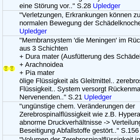
eine Störung vor.." S.28
Upledger
"Verletzungen, Erkrankungen können zu 
normalen Bewegung der Schädelknochen
Upledger
"Membransystem 'die Meningen' im Rü
aus 3 Schichten
+ Dura mater (Ausfütterung des Schäde
+ Arachnoidea
+ Pia mater
ölige Flüssigkeit als Gleitmittel.. zerebr
Flüssigkeit.. System versorgt Rückenma
Nervenenden.." S.21
Upledger
"ungünstige chem. Veränderungen der
Zerebrospinalflüssigkeit wie z.B. Hypera
abnorme Druckverhältnisse -> Verteilun
Beseitigung Abfallstoffe gestört.." S.15
"Volumen der Zerebrospinalflüssigkeit i