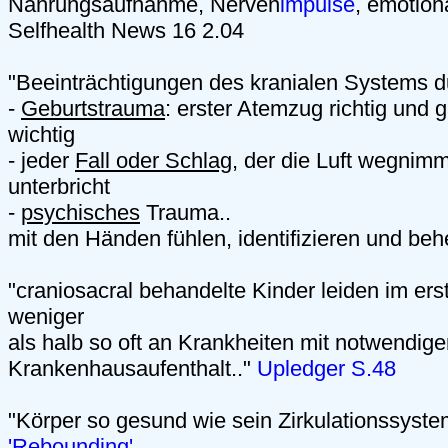
Nahrungsaufnahme, Nerven
impulse
, emotion
Selfhealth News 16 2.04
"Beeinträchtigungen des kranialen Systems d
-
Geburtstrauma
: erster Atemzug richtig und 
wichtig
- jeder
Fall oder Schlag
, der die Luft wegnim
unterbricht
-
psychisches
Trauma..
mit den Händen fühlen, identifizieren und be
"craniosacral behandelte Kinder leiden im er
weniger
als halb so oft an Krankheiten mit notwendig
Krankenhausaufenthalt.."
Upledger S.48
"Körper so gesund wie sein Zirkulationssyste
'Rebounding'