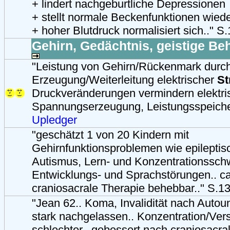
+ lindert nachgeburtliche Depressionen
+ stellt normale Beckenfunktionen wiede
+ hoher Blutdruck normalisiert sich.." S
Gehirn, Gedächtnis, geistige Be
"Leistung von Gehirn/Rückenmark durc
Erzeugung/Weiterleitung elektrischer
S
Druckveränderungen vermindern elektrisc
Spannungserzeugung, Leistungsspeiche
Upledger
"geschätzt 1 von 20 Kindern mit
Gehirnfunktionsproblemen wie epileptisc
Autismus, Lern- und Konzentrationssch
Entwicklungs- und Sprachstörungen.. c
craniosacrale Therapie behebbar.." S.1
"Jean 62.. Koma, Invalidität nach Autoun
stark nachgelassen.. Konzentration/Ver
schlechter.. gebessert nach craniosacral