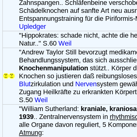
Zahnspangen.. Schläfenbeine verschob
Schädelknochen auf sanfte Art neu ausri
Entspannungstraining für die Piriformis-
Upledger
"Hippokrates: schade nicht, achte die he
Natur.." S.60
Weil
"Andrew Taylor Still bevorzugt medikam
Behandlungssystem, das sich ausschließ
Knochenmanipulation
stützt.. Körper 
Knochen so justieren daß reibungsloses
Blut
zirkulation und
Nerven
system gewähr
Zugang Heilkräfte zu erkrankten Körpert
S.50
Weil
"William Sutherland:
kraniale, kranios
1939
.. Zentralnervensystem in
rhythmis
alle Organe davon reguliert, 5 Kompon
Atmung
: