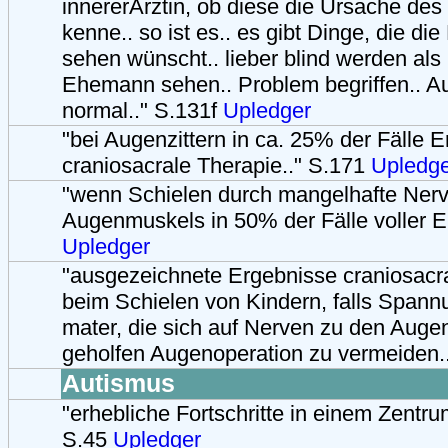
innererÄrztin, ob diese die Ursache de
kenne.. so ist es.. es gibt Dinge, die die
sehen wünscht.. lieber blind werden als
Ehemann sehen.. Problem begriffen.. A
normal.." S.131f
Upledger
"bei Augenzittern in ca. 25% der Fälle E
craniosacrale Therapie.." S.171
Upledge
"wenn Schielen durch mangelhafte Nerv
Augenmuskels in 50% der Fälle voller Er
Upledger
"ausgezeichnete Ergebnisse craniosacr
beim Schielen von Kindern, falls Spann
mater, die sich auf Nerven zu den Augen
geholfen Augenoperation zu vermeiden.
Autismus
"erhebliche Fortschritte in einem Zentru
S.45
Upledger