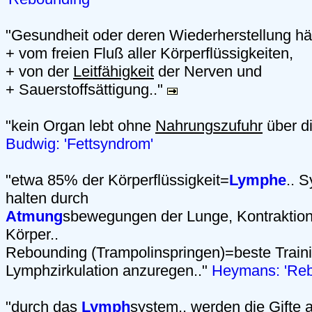
"Gesundheit oder deren Wiederherstellung hä
+ vom freien Fluß aller Körperflüssigkeiten,
+ von der
Leitfähigkeit
der Nerven und
+ Sauerstoffsättigung.."
"kein Organ lebt ohne
Nahrungszufuhr
über d
Budwig: 'Fettsyndrom'
"etwa 85% der Körperflüssigkeit=
Lymphe
.. S
halten durch
Atmung
sbewegungen der Lunge, Kontraktion
Körper..
Rebounding (Trampolinspringen)=beste Train
Lymphzirkulation anzuregen.."
Heymans: 'Reb
"durch das
Lymph
system.. werden die Gifte