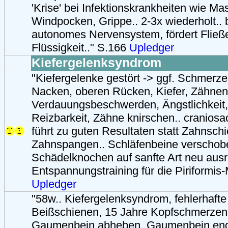
'Krise' bei Infektionskrankheiten wie Ma
Windpocken, Grippe.. 2-3x wiederholt.. 
autonomes Nervensystem, fördert Fließ
Flüssigkeit.." S.166
Upledger
Kiefergelenksyndrom
"Kiefergelenke gestört -> ggf. Schmerze
Nacken, oberen Rücken, Kiefer, Zähnen
Verdauungsbeschwerden, Ängstlichkeit,
Reizbarkeit, Zähne knirschen.. craniosa
führt zu guten Resultaten statt Zahnsch
Zahnspangen.. Schläfenbeine verschob
Schädelknochen auf sanfte Art neu ausri
Entspannungstraining für die Piriformis-
Upledger
"58w.. Kiefergelenksyndrom, fehlerhafte
Beißschienen, 15 Jahre Kopfschmerzen
Gaumenbein abheben, Gaumenbein enge