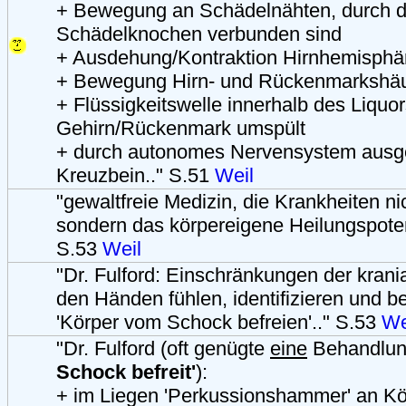
+ Bewegung an Schädelnähten, durch di
Schädelknochen verbunden sind
+ Ausdehung/Kontraktion Hirnhemisphä
+ Bewegung Hirn- und Rückenmarkshä
+ Flüssigkeitswelle innerhalb des Liquor
Gehirn/Rückenmark umspült
+ durch autonomes Nervensystem ausg
Kreuzbein.." S.51
Weil
"gewaltfreie Medizin, die Krankheiten ni
sondern das körpereigene Heilungspotent
S.53
Weil
"Dr. Fulford: Einschränkungen der kran
den Händen fühlen, identifizieren und b
'Körper vom Schock befreien'.." S.53
We
"Dr. Fulford (oft genügte
eine
Behandlun
Schock befreit'
):
+ im Liegen 'Perkussionshammer' an Kö