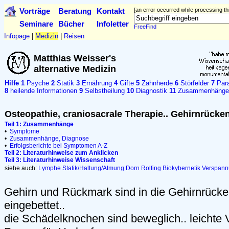
Vorträge
Beratung
Kontakt
[an error occurred while processing thi
Seminare
Bücher
Infoletter
FreeFind
Infopage
|
Medizin
|
Reisen
Matthias Weisser's
alternative Medizin
Hilfe
1
Psyche
2
Statik
3
Ernährung
4
Gifte
5
Zahnherde
6
Störfelder
7
Para
8
heilende Informationen
9
Selbstheilung
10
Diagnostik
11
Zusammenhänge
Osteopathie, craniosacrale Therapie.. Gehirnrücke
Teil 1: Zusammenhänge
•
Symptome
•
Zusammenhänge, Diagnose
•
Erfolgsberichte bei Symptomen A-Z
Teil 2: Literaturhinweise zum Anklicken
Teil 3: Literaturhinweise Wissenschaft
siehe auch:
Lymphe
Statik/Haltung/Atmung
Dorn
Rolfing
Biokybernetik
Verspann
Gehirn und Rückmark sind in die Gehirnrücke
eingebettet..
die Schädelknochen sind beweglich.. leichte 