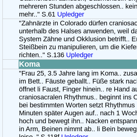
mehreren Stunden abgeschlossen.. kei
mehr.." S.61
Upledger
"Zahnärzte in Colorado dürfen craniosa
unterhalb des Halses anwenden, weil da
System Zähne und Okklusion betrifft.. E
Steißbein zu manipulieren, um die Kief
richten.." S.136
Upledger
Koma
"Frau 25, 3.5 Jahre lang im Koma.. z
im Bett.. Fäuste geballt.. Füße stark nac
öffnet li Faust, Finger hinein.. re Hand a
craniosacralen Rhythmus.. beginnt ins Oh
bei bestimmten Worten setzt Rhythmus 
Minuten später Augen auf.. nach 1 Woch
hoch und bewegt ihn.. Nacken entspann
in Arm, Beinen nimmt ab.. li Bein bewegb
leise.." S.118f
Upledger