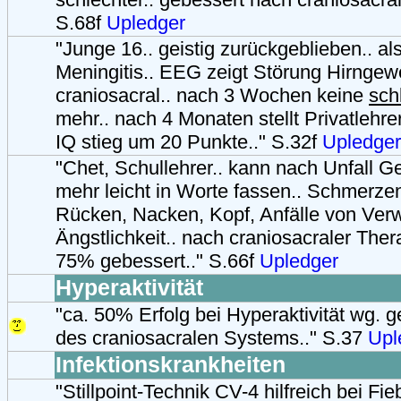
S.68f
Upledger
"Junge 16.. geistig zurückgeblieben.. al
Meningitis.. EEG zeigt Störung Hirnge
craniosacral.. nach 3 Wochen keine
sch
mehr.. nach 4 Monaten stellt Privatlehrer 
IQ stieg um 20 Punkte.." S.32f
Upledger
"Chet, Schullehrer.. kann nach Unfall G
mehr leicht in Worte fassen.. Schmerze
Rücken, Nacken, Kopf, Anfälle von Ver
Ängstlichkeit.. nach craniosacraler The
75% gebessert.." S.66f
Upledger
Hyperaktivität
"ca. 50% Erfolg bei Hyperaktivität wg. g
des craniosacralen Systems.." S.37
Upl
Infektionskrankheiten
"Stillpoint-Technik CV-4 hilfreich bei F