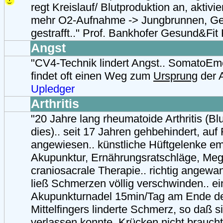
regt Kreislauf/ Blutproduktion an, aktivi
mehr O2-Aufnahme -> Jungbrunnen, G
gestrafft.." Prof. Bankhofer Gesund&Fit
Angst
"CV4-Technik lindert Angst.. SomatoEm
findet oft einen Weg zum
Ursprung
der A
Upledger
Arthritis
"20 Jahre lang rheumatoide Arthritis (Bl
dies).. seit 17 Jahren gehbehindert, auf 
angewiesen.. künstliche Hüftgelenke em
Akupunktur, Ernährungsratschläge, Me
craniosacrale Therapie.. richtig angew
ließ Schmerzen völlig verschwinden.. ei
Akupunkturnadel 15min/Tag am Ende de
Mittelfingers linderte Schmerz, so daß s
verlassen konnte, Krücken nicht brauch