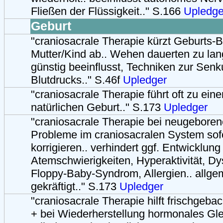
Fließen der Flüssigkeit.." S.166
Upledge
Geburt
"craniosacrale Therapie kürzt Geburts-
Mutter/Kind ab.. Wehen dauerten zu la
günstig beeinflusst, Techniken zur Sen
Blutdrucks.." S.46f
Upledger
"craniosacrale Therapie führt oft zu eine
natürlichen Geburt.." S.173
Upledger
"craniosacrale Therapie bei neugebore
Probleme im craniosacralen System sofo
korrigieren.. verhindert ggf. Entwicklung
Atemschwierigkeiten, Hyperaktivität, Dys
Floppy-Baby-Syndrom, Allergien.. allg
gekräftigt.." S.173
Upledger
"craniosacrale Therapie hilft frischgeb
+ bei Wiederherstellung hormonales Gl