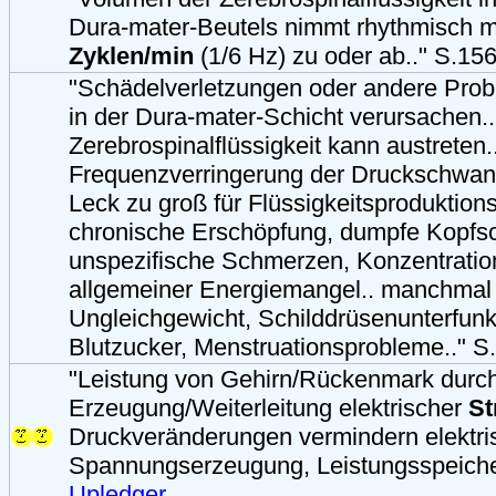
Dura-mater-Beutels nimmt rhythmisch m
Zyklen/min
(1/6 Hz) zu oder ab.." S.15
"Schädelverletzungen oder andere Prob
in der Dura-mater-Schicht verursachen..
Zerebrospinalflüssigkeit kann austreten.
Frequenzverringerung der Druckschwank
Leck zu groß für Flüssigkeitsproduktion
chronische Erschöpfung, dumpfe Kopfs
unspezifische Schmerzen, Konzentration
allgemeiner Energiemangel.. manchmal
Ungleichgewicht, Schilddrüsenunterfunkt
Blutzucker, Menstruationsprobleme.." S
"Leistung von Gehirn/Rückenmark durc
Erzeugung/Weiterleitung elektrischer
S
Druckveränderungen vermindern elektrisc
Spannungserzeugung, Leistungsspeiche
Upledger