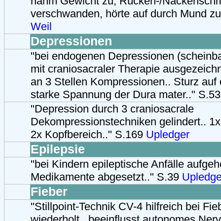
nahm Gewicht zu, Rücken-/Nackensch
verschwanden, hörte auf durch Mund zu
Weil
Depressionen
"bei endogenen Depressionen (scheinba
mit craniosacraler Therapie ausgezeich
an 3 Stellen Kompressionen.. Sturz auf 
starke Spannung der Dura mater.." S.5
"Depression durch 3 craniosacrale
Dekompressionstechniken gelindert.. 1x
2x Kopfbereich.." S.169
Upledger
Epilepsie
"bei Kindern epileptische Anfälle aufgeh
Medikamente abgesetzt.." S.39
Upledge
Fieber
"Stillpoint-Technik CV-4 hilfreich bei Fi
wiederholt.. beeinflusst autonomes Nerv