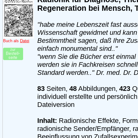
Regeneration bei Mensch, T
"habe meine Lebenszeit fast aussc
Wissenschaft gewidmet und kann 
Bestimmtheit sagen, daß Ihre Z
Buch als
Datei
einfach monumental sind.."
"wenn Sie die Bücher erst einmal 
werden sie in Fachkreisen schnell 
Standard werden.." Dr. med. Dr. D
83
Seiten,
48
Abbildungen,
423
Qu
individuell erstellte und persönli
Dateiversion
Inhalt:
Radionische Effekte, Formb
radionische Sender/Empfänger, r
Beeinflussung von Zufallsexperim