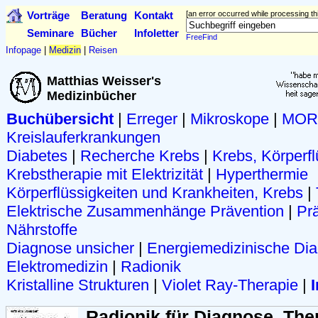
Vorträge
Beratung
Kontakt
[an error occurred while processing thi
Seminare
Bücher
Infoletter
FreeFind
Infopage
|
Medizin
|
Reisen
Matthias Weisser's
Medizinbücher
Buchübersicht
|
Erreger
|
Mikroskope
|
MOR-
Kreislauferkrankungen
Diabetes
|
Recherche Krebs
|
Krebs, Körperfl
Krebstherapie mit Elektrizität
|
Hyperthermie
Körperflüssigkeiten und Krankheiten, Krebs
|
Elektrische Zusammenhänge Prävention
|
Pr
Nährstoffe
Diagnose unsicher
|
Energiemedizinische Di
Elektromedizin
|
Radionik
Kristalline Strukturen
|
Violet Ray-Therapie
|
Radionik für Diagnose, The