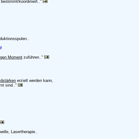
bestimmt/koordiniert.."
nduktionsspulen..
8f
tigen Moment
zuführen.."
ldstärken
erzielt werden kann,
mt sind.."
elle, Lasertherapie..