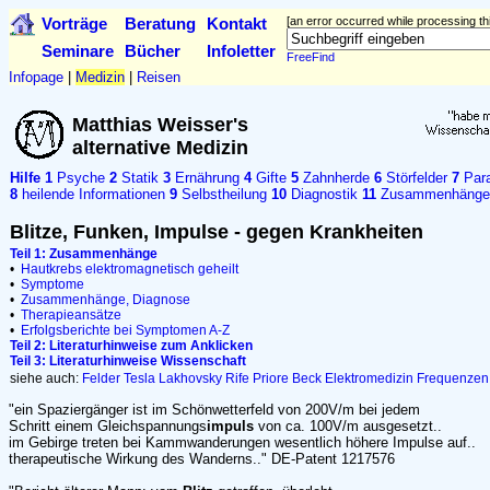
Vorträge
Beratung
Kontakt
[an error occurred while processing thi
Seminare
Bücher
Infoletter
FreeFind
Infopage
|
Medizin
|
Reisen
Matthias Weisser's
alternative Medizin
Hilfe
1
Psyche
2
Statik
3
Ernährung
4
Gifte
5
Zahnherde
6
Störfelder
7
Para
8
heilende Informationen
9
Selbstheilung
10
Diagnostik
11
Zusammenhänge
Blitze, Funken, Impulse - gegen Krankheiten
Teil 1: Zusammenhänge
•
Hautkrebs elektromagnetisch geheilt
•
Symptome
•
Zusammenhänge, Diagnose
•
Therapieansätze
•
Erfolgsberichte bei Symptomen A-Z
Teil 2: Literaturhinweise zum Anklicken
Teil 3: Literaturhinweise Wissenschaft
siehe auch:
Felder
Tesla
Lakhovsky
Rife
Priore
Beck
Elektromedizin
Frequenzen
"ein Spaziergänger ist im Schönwetterfeld von 200V/m bei jedem
Schritt einem Gleichspannungs
impuls
von ca. 100V/m ausgesetzt..
im Gebirge treten bei Kammwanderungen wesentlich höhere Impulse auf..
therapeutische Wirkung des Wanderns.." DE-Patent 1217576