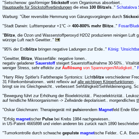
"Setschenow: gasförmiger
Stickstoff
vom Organismus absorbiert..
Hauptquelle für Stickstoffverbindungen
die etwa
100 Blitze/s
.."
Schatalova 
Warburg: "Über reversible Hemmung von Gärungsvorgängen durch
Stickox
"Stadt Darwin: Lufttemperatur +1°C ->
400-800% mehr Blitze
.."
Fosar/Bludo
"
Blitze
, die Ozon und Wasserstoffperoxyd H2O2 produzieren reinigen Luft gr
würzige Luft nach Gewitter.."
"95% der Erd
blitze
bringen negative Ladungen zur Erde.."
König: 'Unsichtb
"Gewitter,
Blitze
, Wasserfälle: negative Ionen..
negativ geladener
Sauerstoff
steigert Sauerstoffaufnahme 30-50%.. Vitalitä
weniger Stress, sehr effektiv zur
Auflösung
von Spannungen/Müdigkeit
.."
"Harry Riley Spitler's Farbtherapie Syntonics: Licht
blitze
verschiedener Fr
31 Filterkombinationen.. wirkt reflexiv auf
alle wichtigen Körperfunktionen
..
bringt sie ins Gleichgewicht.. verbessert Sehfähigkeit/Sehfeldeinengung, Sc
"Bewegung führt zur Erhöhung der Bioelektrizität.. Piezoelektrizität.. Leukoz
auf feindliche Mikroorganismen -> Zellwände depolarisiert.. morgendliches
t
"Oskar Gleichmann: Therapiegerät mit
puls
ierendem
Magnet
feld Ende 60er
"Erfolg
magnet
ischer
Pulse
bei Krebs 1984 nachgewiesen..
in US-Patent 4665898 und vielen anderen bis zurück nach 1890 beschriebe
"Tumorkontrolle durch schwache
gepulste
magnet
ische Felder.. C.A. Bass