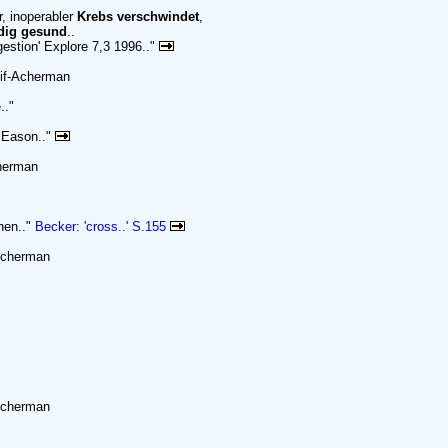
r, inoperabler
Krebs verschwindet
,
ndig gesund
..
ngestion' Explore 7,3 1996.."
eif-Acherman
.."
. Eason.."
cherman
hen.."
Becker: 'cross..' S.155
-Acherman
-Acherman