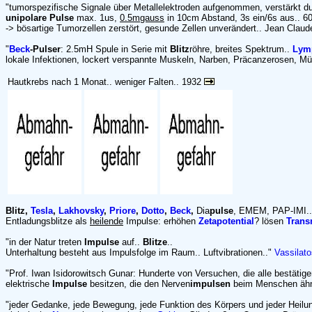
"tumorspezifische Signale über Metallelektroden aufgenommen, verstärkt 
unipolare Pulse
max. 1us,
0.5mgauss
in 10cm Abstand, 3s ein/6s aus.. 6
-> bösartige Tumorzellen zerstört, gesunde Zellen unverändert.. Jean Clau
"
Beck
-Pulser
: 2.5mH Spule in Serie mit
Blitz
röhre, breites Spektrum..
Lym
lokale Infektionen, lockert verspannte Muskeln, Narben, Präcanzerosen, M
Hautkrebs nach 1 Monat.. weniger Falten.. 1932
Blitz,
Tesla
,
Lakhovsky
,
Priore
,
Dotto
,
Beck
,
Dia
pulse
, EMEM, PAP-IMI..
Entladungsblitze als
heilende
Impulse: erhöhen
Zetapotential
? lösen
Trans
"in der Natur treten
Impulse
auf..
Blitze
..
Unterhaltung besteht aus Impulsfolge im Raum.. Luftvibrationen.."
Vassilato
"Prof. Iwan Isidorowitsch Gunar: Hunderte von Versuchen, die alle bestätig
elektrische
Impulse
besitzen, die den Nerven
impulsen
beim Menschen ähn
"jeder Gedanke, jede Bewegung, jede Funktion des Körpers und jeder Heil