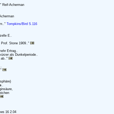
." Reif-Acherman
-Acherman
2m.."
Tompkins/Bird S.116
elle E..
 Prof. Stone 1909.."
ehr Ertrag..
l kürzer als Dunkelperiode..
 ab.."
..
."
sphäre)
e
..
ginsäure,
leichen
ews 16 2.04