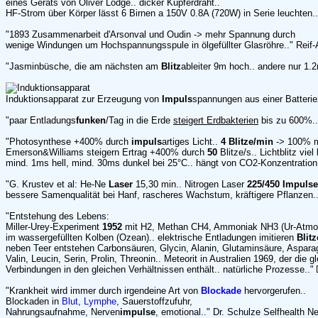
eines Geräts von Oliver Lodge.. dicker Kupferdraht..
HF-Strom über Körper lässt 6 Birnen a 150V 0.8A (720W) in Serie leuchten.
"1893 Zusammenarbeit d'Arsonval und Oudin -> mehr Spannung durch
wenige Windungen um Hochspannungsspule in ölgefüllter Glasröhre.." Reif
"Jasminbüsche, die am nächsten am
Blitz
ableiter 9m hoch.. andere nur 1.
Induktionsapparat zur Erzeugung von
Impuls
spannungen aus einer Batteriez
"paar Entladungs
funken
/Tag in die Erde
steigert Erdbakterien
bis zu 600%..
"Photosynthese +400% durch
impuls
artiges Licht..
4 Blitze/min
-> 100% m
Emerson&Williams steigern Ertrag +400% durch
50
Blitze/s.. Lichtblitz vie
mind. 1ms hell, mind. 30ms dunkel bei 25°C.. hängt von CO2-Konzentration
"G. Krustev et al: He-Ne
Laser
15,30 min.. Nitrogen Laser
225/450 Impulse
bessere Samenqualität bei Hanf, rascheres Wachstum, kräftigere Pflanzen.
"Entstehung des Lebens:
Miller-Urey-Experiment
1952
mit H2, Methan CH4, Ammoniak NH3 (Ur-Atmo
im wassergefüllten Kolben (Ozean).. elektrische Entladungen imitieren
Blitz
neben Teer entstehen Carbonsäuren, Glycin, Alanin, Glutaminsäure, Aspara
Valin, Leucin, Serin, Prolin, Threonin.. Meteorit in Australien 1969, der die g
Verbindungen in den gleichen Verhältnissen enthält.. natürliche Prozesse.."
"Krankheit wird immer durch irgendeine Art von
Blockade
hervorgerufen..
Blockaden in
Blut
,
Lymphe
, Sauerstoffzufuhr,
Nahrungsaufnahme, Nerven
impulse
, emotional.." Dr. Schulze Selfhealth N