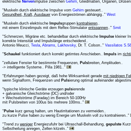
elektrische
Nerven
impulse zwischen
Gehirn
, Gliedmaßen, Organen, Drüsen 
"Muskeln durch elektrische Impulse vom
Gehirn
gesteuert..
Gesundheit, Kraft, Ausdauer
von Energieströmen abhängig.."
West
"Muskeln durch elektrische
Impuls
gruppen
kontrahieren
..
mit einem Einzelimpuls mit dem Reflex-Stimulator
entspannen
.."
Smit
"Schmerzen, Migräne etc. behandelbar durch elektrische
Impulse
kleiner I
korrekte Intensität und Impulslänge entscheidend..
Antonio Meucci,
Tesla
,
Abrams
,
Lakhovsky
, Dr. T. Colson.."
Vassilatos S.5
"
Schaukel
funktioniert durch korrekt getimtes Anschieben..
Impuls
im
rich
"zellulare Fenster für bestimmte Frequenzen,
Puls
breiten, Amplituden..
-> intelligente Systeme.. Pilla 1981.."
"Erfahrungen haben gezeigt, daß hohe Wirksamkeit gerade
mit niedrigen Fe
wenn Signalform, Frequenzen und
Puls
ierung optimal aufeinander abgestim
"typische klinische Geräte erzeugen
puls
ierende
+ galvanische Gleichströme (DC) und/oder
+ Wechselströme (Faraday) im Bereich 50-100Hz
mit Pulsbreiten von 100us bis mehrere 100ms.."
"
Pulse
kurz genug halten, um Hautirritationen zu vermeiden..
zu kurze Pulse haben zu wenig Energie um Muskeln voll zu kontrahieren.."
"Trend zu
weniger
Energiezufuhr bei Ultraschall-Behandlung,
gepulste
Kurzw
Selbstheilung anregen, Zellen kitzeln.."