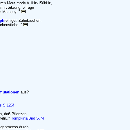
durch Mora mode A 1Hz-150kHz,
0min/Sitzung, 5 Tage
de Mainguy.."
ph
reiniger, Zahntaschen,
ückenstiche.."
mutationen
aus?
s S.125f
en, daß Pflanzen
eln.."
Tompkins/Bird S.74
ungsprozess durch