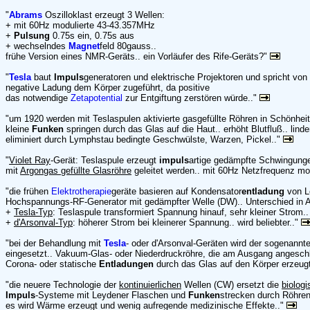
"
Abrams
Oszilloklast erzeugt 3 Wellen:
+ mit 60Hz modulierte 43-43.357MHz
+
Pulsung
0.75s ein, 0.75s aus
+ wechselndes
Magnet
feld 80gauss..
frühe Version eines NMR-Geräts.. ein Vorläufer des Rife-Geräts?"
"
Tesla
baut
Impuls
generatoren und elektrische Projektoren und spricht von 
negative Ladung dem Körper zugeführt, da positive
das notwendige
Zetapotential
zur Entgiftung zerstören würde.."
"um 1920 werden mit Teslaspulen aktivierte gasgefüllte Röhren in Schönheit
kleine
Funken
springen durch das Glas auf die Haut.. erhöht Blutfluß.. lind
eliminiert durch Lymphstau bedingte Geschwülste, Warzen, Pickel.."
"
Violet Ray
-Gerät: Teslaspule erzeugt
impuls
artige gedämpfte Schwingungen
mit
Argongas gefüllte Glasröhre
geleitet werden.. mit 60Hz Netzfrequenz mod
"die frühen
Elektrotherapie
geräte basieren auf Kondensator
entladung
von L
Hochspannungs-RF-Generator mit gedämpfter Welle (DW).. Unterschied in 
+
Tesla-Typ
: Teslaspule transformiert Spannung hinauf, sehr kleiner Strom..
+
d'Arsonval-Typ
: höherer Strom bei kleinerer Spannung.. wird beliebter.."
"bei der Behandlung mit
Tesla
- oder d'Arsonval-Geräten wird der sogenannt
eingesetzt.. Vakuum-Glas- oder Niederdruckröhre, die am Ausgang angesch
Corona- oder statische
Entladungen
durch das Glas auf den Körper erzeug
"die neuere Technologie der
kontinuierlichen
Wellen (CW) ersetzt die
biolog
Impuls
-Systeme mit Leydener Flaschen und
Funken
strecken durch Röhreno
es wird Wärme erzeugt und wenig aufregende medizinische Effekte.."