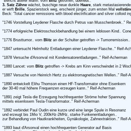
"Bericht älterer Mann: vom
Blitz
getroffen, überlebt..
3. Satz Zähne
wächst, buschige neue dunkle
Haare
, stark metastasierende
er wirft
Brille
, Spazierstock weg, erscheint jünger, zum ersten Mal
vollstä
Beck: 'Total cancer remissions with blood electrification and silver colloid i
"1746 Vorstellung Leydener Flasche durch Petrus van Musschenbroek.." R
"1774 erfolgreiche Elektroschockbehandlung bei einem leblosen Kind.. Cone
"1776 Brusttumor.. vom
Blitz
an der Schulter getroffen -> Tumorremission.
"1847 untersucht Helmholtz Entladungen einer Leydener Flasche.." Reif-A
"1878 Versuche d'Arsonval mit Kondensatorentladungen.." Reif-Acherman
"1880 Lancet: vom
Blitz
getroffen -> Krebs am Kinn verschwindet in 2 Woc
"1887 Versuche von Heinrich Hertz zu elektromagnetischen Wellen.." Reif
"1890 entwickelt Elihu Thomson einen HF-Transformator ohne Eisenkern
der 30-40 mal höhere Frequenzen erzeugen kann.." Reif-Acherman
"1891 zeigt Tesla die Erzeugung hochfrequenter Ströme hoher Spannung
mittels eisenlosem Tesla-Transformator.." Reif-Acherman
"1892 verbindet Paul Oudin eine kurze und eine lange Spule in Resonanz
und erzeugt bis 1Mio V, 200kHz-2MHz, starke Funkenentladungen..
zur Behandlung von Hautkrankheiten, Gynäkologie, Zahnextraktion.." Reif
"1893 baut d'Arsonval einen hochfrequenten Generator auf Basis