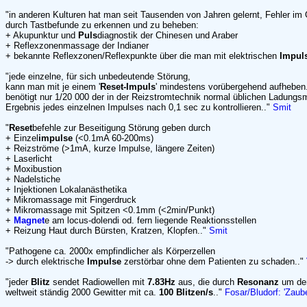
"in anderen Kulturen hat man seit Tausenden von Jahren gelernt, Fehler i
durch Tastbefunde zu erkennen und zu beheben:
+ Akupunktur und
Puls
diagnostik der Chinesen und Araber
+ Reflexzonenmassage der Indianer
+ bekannte Reflexzonen/Reflexpunkte über die man mit elektrischen
Impul
"jede einzelne, für sich unbedeutende Störung,
kann man mit je einem '
Reset-Impuls
' mindestens vorübergehend aufheben.
benötigt nur 1/20 000 der in der Reizstromtechnik normal üblichen Ladungs
Ergebnis jedes einzelnen Impulses nach 0,1 sec zu kontrollieren.."
Smit
"
Reset
befehle zur Beseitigung Störung geben durch
+ Einzel
impulse
(<0.1mA 60-200ms)
+ Reizströme (>1mA, kurze Impulse, längere Zeiten)
+ Laserlicht
+ Moxibustion
+ Nadelstiche
+ Injektionen Lokalanästhetika
+ Mikromassage mit Fingerdruck
+ Mikromassage mit Spitzen <0.1mm (<2min/Punkt)
+
Magnet
e am locus-dolendi od. fern liegende Reaktionsstellen
+ Reizung Haut durch Bürsten, Kratzen, Klopfen.."
Smit
"Pathogene ca. 2000x empfindlicher als Körperzellen
-> durch elektrische
Impulse
zerstörbar ohne dem Patienten zu schaden.."
"jeder
Blitz
sendet Radiowellen mit
7.83Hz
aus, die durch
Resonanz
um den
weltweit ständig 2000 Gewitter mit ca.
100 Blitzen/s
.."
Fosar/Bludorf: 'Zaub