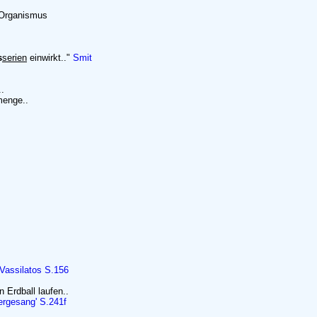
m Organismus
s
serien
einwirkt.."
Smit
.
menge..
Vassilatos S.156
 Erdball laufen..
ergesang' S.241f