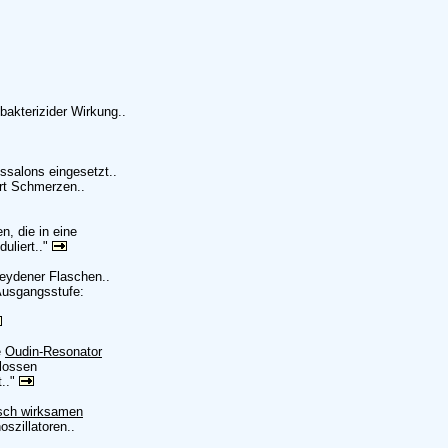
bakterizider Wirkung..
ssalons eingesetzt..
ert Schmerzen..
, die in eine
uliert.."
eydener Flaschen..
Ausgangsstufe:
e
Oudin-Resonator
lossen
t.."
isch wirksamen
szillatoren..