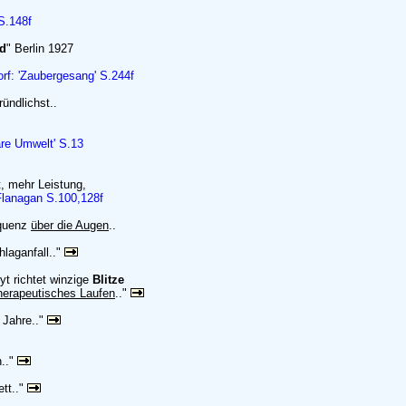
S.148f
id
" Berlin 1927
rf: 'Zaubergesang' S.244f
ündlichst..
are Umwelt' S.13
t, mehr Leistung,
Flanagan S.100,128f
equenz
über die Augen
..
hlaganfall.."
yt richtet winzige
Blitze
herapeutisches Laufen
.."
 Jahre.."
n.."
ett.."