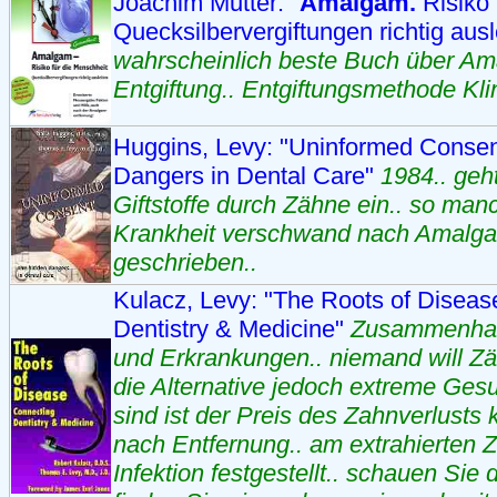
Joachim Mutter: "
Amalgam.
Risiko
Quecksilbervergiftungen richtig aus
wahrscheinlich beste Buch über A
Entgiftung.. Entgiftungsmethode Klin
Huggins, Levy: "Uninformed Consen
Dangers in Dental Care"
1984.. geht
Giftstoffe durch Zähne ein.. so manc
Krankheit verschwand nach Amalga
geschrieben..
Kulacz, Levy: "The Roots of Diseas
Dentistry & Medicine"
Zusammenhan
und Erkrankungen.. niemand will Zä
die Alternative jedoch extreme Ge
sind ist der Preis des Zahnverlusts 
nach Entfernung.. am extrahierten Z
Infektion festgestellt.. schauen Sie