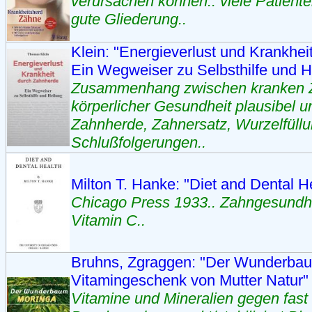
verursachen können.. viele Patiente
gute Gliederung..
Klein: "Energieverlust und Krankhe
Ein Wegweiser zu Selbsthilfe und H
Zusammenhang zwischen kranken 
körperlicher Gesundheit plausibel u
Zahnherde, Zahnersatz, Wurzelfüll
Schlußfolgerungen..
Milton T. Hanke: "Diet and Dental H
Chicago Press 1933.. Zahngesundh
Vitamin C..
Bruhns, Zgraggen: "Der Wunderbau
Vitamingeschenk von Mutter Natur
Vitamine und Mineralien gegen fast 