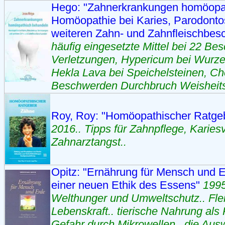
Hego: "Zahnerkrankungen homöopat
Homöopathie bei Karies, Parodonto
weiteren Zahn- und Zahnfleischbe
häufig eingesetzte Mittel bei 22 Be
Verletzungen, Hypericum bei Wurz
Hekla Lava bei Speichelsteinen, Che
Beschwerden Durchbruch Weisheit
Roy, Roy: "Homöopathischer Ratgeb
2016.. Tipps für Zahnpflege, Karie
Zahnarztangst..
Opitz: "Ernährung für Mensch und 
einer neuen Ethik des Essens"
1995
Welthunger und Umweltschutz.. Flei
Lebenskraft.. tierische Nahrung als
Gefahr durch Mikrowellen.. die Aus