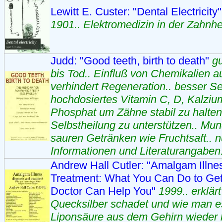
Lewitt E. Custer: "Dental Electricity
1901.. Elektromedizin in der Zahnhe
Judd: "Good teeth, birth to death"
g
bis Tod.. Einfluß von Chemikalien au
verhindert Regeneration.. besser Sei
hochdosiertes Vitamin C, D, Kalzium
Phosphat um Zähne stabil zu halte
Selbstheilung zu unterstützen.. Mu
sauren Getränken wie Fruchtsaft.. n
Informationen und Literaturangaben.
Andrew Hall Cutler: "Amalgam Illne
Treatment: What You Can Do to Get
Doctor Can Help You"
1999.. erklär
Quecksilber schadet und wie man e
Liponsäure aus dem Gehirn wieder l