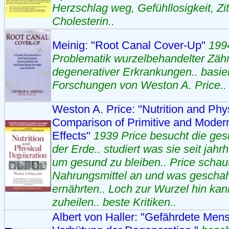
Herzschlag weg, Gefühllosigkeit, Zit
Cholesterin..
Meinig: "Root Canal Cover-Up"
1994
Problematik wurzelbehandelter Zäh
degenerativer Erkrankungen.. basier
Forschungen von Weston A. Price..
Weston A. Price: "Nutrition and Phy
Comparison of Primitive and Modern
Effects"
1939 Price besucht die g
der Erde.. studiert was sie seit jahr
um gesund zu bleiben.. Price schaut
Nahrungsmittel an und was geschah,
ernährten.. Loch zur Wurzel hin kan
zuheilen.. beste Kritiken..
Albert von Haller: "Gefährdete Men