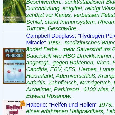
Beschwerden.. senkt/stabilisiert Blu
Durchblutung, entgiftet, reinigt Wass
schützt vor Karies, verbessert Fetts
Schlaf, stärkt Immunsystem, Rheum
Tumore, Geschwüre..
Campbell Douglass: "Hydrogen Pero
Miracle"
1992.. medizinisches Wund
ändert Farbe.. mehr Sauerstoff ins 
Sauerstoff wie HBO Druckkammer.. 
angeregt.. gegen Bakterien, Viren, P
Candida, EBV, CFS, Herpes, Lupus
Herzinfarkt, Adernverschluß, Kramp
Arthritis, Zahnfleisch, Mundgeruch,
Alzheimer, Parkinson.. 6100 wiss. Art
Edward Rosenow..
Häberle: "Helfen und Heilen"
1973.
eines erfahrenen Heilpraktikers, Leh