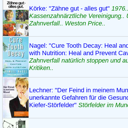
Körke: "Zähne gut - alles gut"
1976.
Kassenzahnärztliche Vereinigung..
Zahnverfall.. Weston Price..
Nagel: "Cure Tooth Decay: Heal and
with Nutrition: Heal and Prevent Cavi
Zahnverfall natürlich stoppen und au
Kritiken..
Lechner: "Der Feind in meinem Mu
unerkannte Gefahren für die Gesun
Kiefer-Störfelder"
Störfelder im Mun