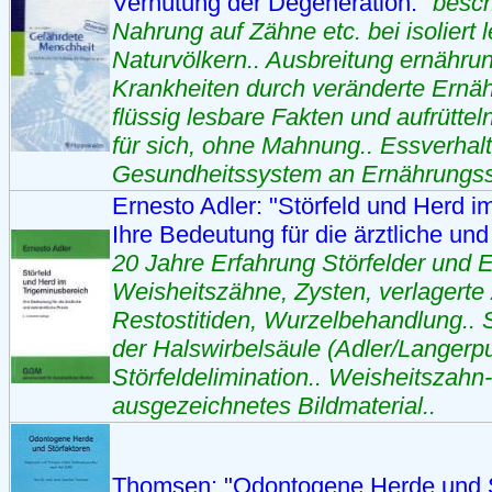
Verhütung der Degeneration."
besch
Nahrung auf Zähne etc. bei isoliert
Naturvölkern.. Ausbreitung ernähr
Krankheiten durch veränderte Ernähru
flüssig lesbare Fakten und aufrütte
für sich, ohne Mahnung.. Essverhalt
Gesundheitssystem an Ernährungss
Ernesto Adler: "Störfeld und Herd i
Ihre Bedeutung für die ärztliche und
20 Jahre Erfahrung Störfelder und 
Weisheitszähne, Zysten, verlagerte
Restostitiden, Wurzelbehandlung..
der Halswirbelsäule (Adler/Langerpu
Störfeldelimination.. Weisheitszah
ausgezeichnetes Bildmaterial..
Thomsen: "Odontogene Herde und S