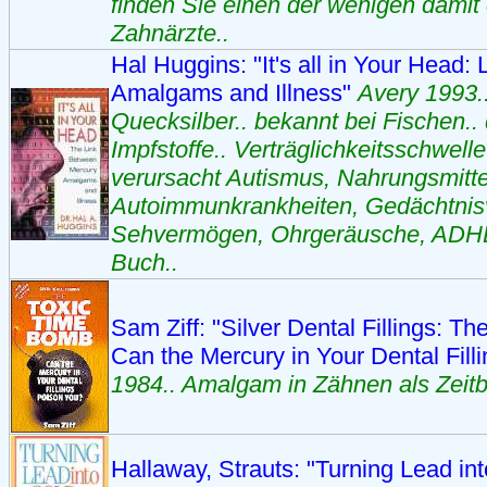
finden Sie einen der wenigen damit
Zahnärzte..
Hal Huggins: "It's all in Your Head
Amalgams and Illness"
Avery 1993.
Quecksilber.. bekannt bei Fischen.. 
Impfstoffe.. Verträglichkeitsschwell
verursacht Autismus, Nahrungsmittel
Autoimmunkrankheiten, Gedächtnisv
Sehvermögen, Ohrgeräusche, ADHD
Buch..
Sam Ziff: "Silver Dental Fillings: T
Can the Mercury in Your Dental Fill
1984.. Amalgam in Zähnen als Zeit
Hallaway, Strauts: "Turning Lead i