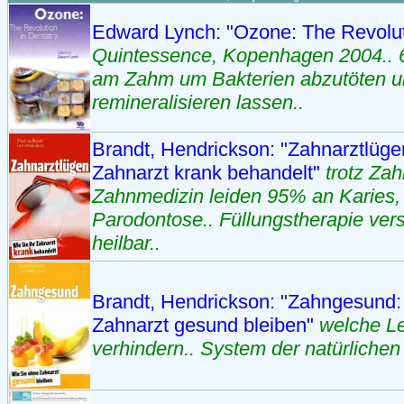
Edward Lynch: "Ozone: The Revoluti
Quintessence, Kopenhagen 2004..
am Zahm um Bakterien abzutöten 
remineralisieren lassen..
Brandt, Hendrickson: "Zahnarztlügen
Zahnarzt krank behandelt"
trotz Za
Zahnmedizin leiden 95% an Karies,
Parodontose.. Füllungstherapie vers
heilbar..
Brandt, Hendrickson: "Zahngesund:
Zahnarzt gesund bleiben"
welche Le
verhindern.. System der natürliche