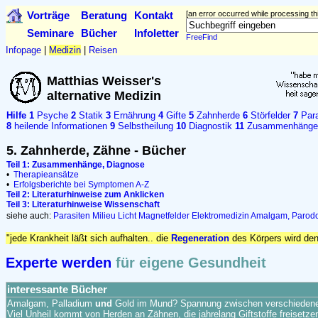
Vorträge
Beratung
Kontakt
[an error occurred while processing thi
Seminare
Bücher
Infoletter
FreeFind
Infopage
|
Medizin
|
Reisen
Matthias Weisser's
alternative Medizin
Hilfe
1
Psyche
2
Statik
3
Ernährung
4
Gifte
5
Zahnherde
6
Störfelder
7
Para
8
heilende Informationen
9
Selbstheilung
10
Diagnostik
11
Zusammenhänge
5. Zahnherde, Zähne - Bücher
Teil 1: Zusammenhänge, Diagnose
•
Therapieansätze
•
Erfolgsberichte bei Symptomen A-Z
Teil 2: Literaturhinweise zum Anklicken
Teil 3: Literaturhinweise Wissenschaft
siehe auch:
Parasiten
Milieu
Licht
Magnetfelder
Elektromedizin
Amalgam, Parodo
"jede Krankheit läßt sich aufhalten.. die
Regeneration
des Körpers wird de
Experte werden
für eigene Gesundheit
interessante Bücher
Amalgam, Palladium
und
Gold im Mund? Spannung zwischen verschiedenen 
Viel Unheil kommt von Herden an Zähnen, die jahrelang Giftstoffe freisetzen