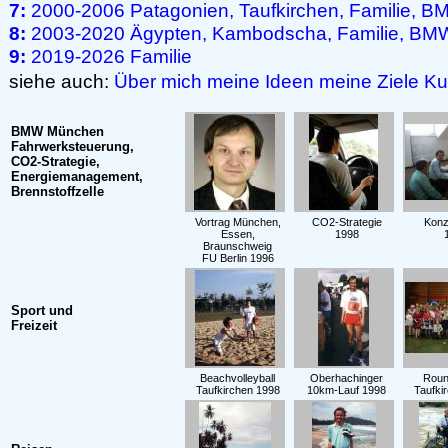
7:
2000-2006 Patagonien, Taufkirchen, Familie, 
8:
2003-2020 Ägypten, Kambodscha, Familie, BMW,
9:
2019-2026 Familie
siehe auch:
Über mich
meine Ideen
meine Ziele
Ku
BMW München
Fahrwerksteuerung,
CO2-Strategie,
Energiemanagement,
Brennstoffzelle
Vortrag München,
CO2-Strategie
Konz
Essen,
1998
Braunschweig
FU Berlin 1996
Sport und
Freizeit
Beachvolleyball
Oberhachinger
Roun
Taufkirchen 1998
10km-Lauf 1998
Taufki