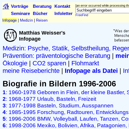
Vorträge
Beratung
Kontakt
[an error occurred while processing thi
Seminare
Bücher
Infoletter
FreeFind
Infopage
|
Medizin
|
Reisen
Matthias Weisser's
Infopage
Medizin: Psyche, Statik, Selbstheilung, Rege
Prävention:
präventologische Beratung
|
mein
Ökologie
|
CO2 sparen
|
Flohmarkt
meine Reiseberichte
|
Infopage als Datei
|
In
Biografie in Bildern 1996-2006
1
: 1960-1978 Geboren in Flein, der kleine Bastler, 
2
: 1968-1977 Urlaub, Basteln, Freizeit
3
: 1977-1998 Basteln, Studium, Ausspannen
4
: 1985-1995 Forschung, Radtouren, Entwicklung
5
: 1996-2006 BMW, Volleyball, Laufen, Tanzen, Co
6
: 1998-2006 Mexiko, Bolivien, Afrika, Patagonien,